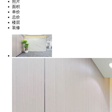
照片
面积
单价
总价
楼层
装修