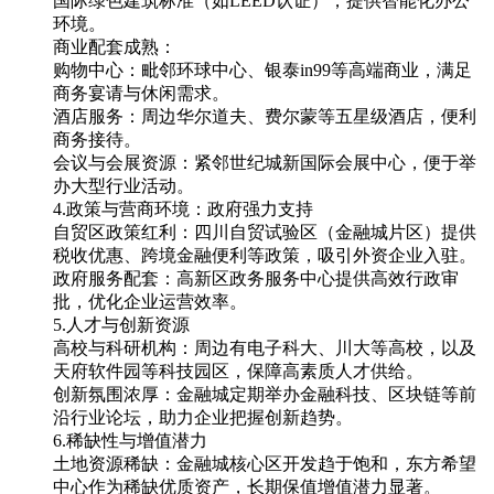
国际绿色建筑标准（如LEED认证），提供智能化办公
环境。
商业配套成熟：
购物中心：毗邻环球中心、银泰in99等高端商业，满足
商务宴请与休闲需求。
酒店服务：周边华尔道夫、费尔蒙等五星级酒店，便利
商务接待。
会议与会展资源：紧邻世纪城新国际会展中心，便于举
办大型行业活动。
4.政策与营商环境：政府强力支持
自贸区政策红利：四川自贸试验区（金融城片区）提供
税收优惠、跨境金融便利等政策，吸引外资企业入驻。
政府服务配套：高新区政务服务中心提供高效行政审
批，优化企业运营效率。
5.人才与创新资源
高校与科研机构：周边有电子科大、川大等高校，以及
天府软件园等科技园区，保障高素质人才供给。
创新氛围浓厚：金融城定期举办金融科技、区块链等前
沿行业论坛，助力企业把握创新趋势。
6.稀缺性与增值潜力
土地资源稀缺：金融城核心区开发趋于饱和，东方希望
中心作为稀缺优质资产，长期保值增值潜力显著。