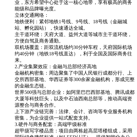
业，东方希望中心处于这一核心地带，享有极高的商务
能级和品牌曝光度。
立体交通网络：
地铁便利：紧邻地铁1号线、9号线、18号线（金融城
站、孵化园站），快速通达全城。
主干道环绕：天府大道、益州大道等城市主干道环绕，
方便自驾及商务通勤。
双机场覆盖：距双流机场约30分钟车程，天府国际机场
约40分钟（地铁18号线直达），利于全国及国际商务往
来。
2.产业集聚效应：金融与总部经济高地
金融机构密集：周边聚集了中国人民银行成都分行、上
交所西部基地、华西证券等300余家金融机构，形成完整
的金融生态链。
世界500强与总部企业：如阿里巴巴西部基地、腾讯成都
大厦等科技巨头，以及中石油西南总部等，推动高端资
源整合与商务合作。
上下游产业链完善：法律、会计、咨询等专业服务机构
密集，为企业提供一站式配套支持。
3.硬件与商务配套：高端甲级标准
超甲级写字楼品质：项目由两栋超高层塔楼组成，采用